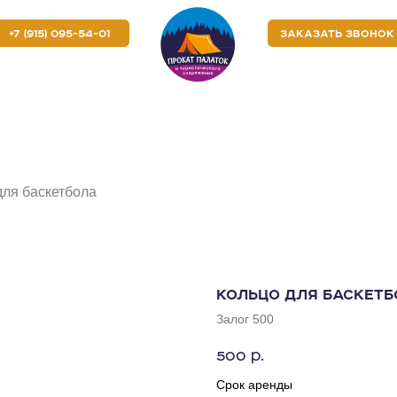
5) 095-54-01
5) 095-54-01
ЗАКАЗАТЬ ЗВОНОК
ЗАКАЗАТЬ ЗВОНОК
РОПРИЯТИЯ
РОПРИЯТИЯ
КОРПОРАТИВНЫМ КЛИЕНТАМ
КОРПОРАТИВНЫМ КЛИЕНТАМ
О 
О 
для баскетбола
КОЛЬЦО ДЛЯ БАСКЕТБ
Залог 500
500
р.
Срок аренды