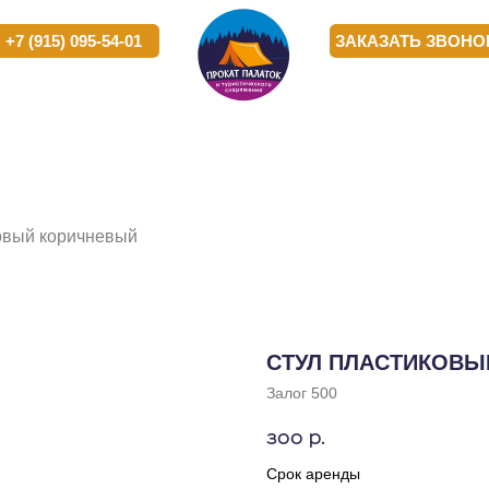
) 095-54-01
) 095-54-01
ЗАКАЗАТЬ ЗВОНОК
ЗАКАЗАТЬ ЗВОНОК
РОПРИЯТИЯ
РОПРИЯТИЯ
КОРПОРАТИВНЫМ КЛИЕНТАМ
КОРПОРАТИВНЫМ КЛИЕНТАМ
О 
О 
овый коричневый
СТУЛ ПЛАСТИКОВЫ
Залог 500
300
р.
Срок аренды