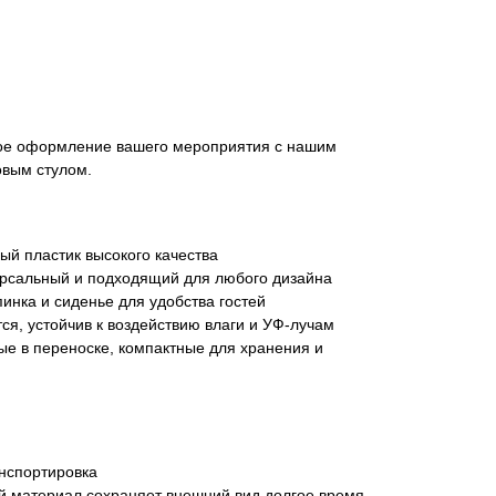
ное оформление вашего мероприятия с нашим
вым стулом.
ый пластик высокого качества
ерсальный и подходящий для любого дизайна
инка и сиденье для удобства гостей
ся, устойчив к воздействию влаги и УФ-лучам
ые в переноске, компактные для хранения и
анспортировка
й материал сохраняет внешний вид долгое время