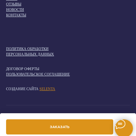
ОТЗЫВЫ
НОВОСТИ
КОНТАКТЫ
ПОЛИТИКА ОБРАБОТКИ
ПЕРСОНАЛЬНЫХ ДАННЫХ
ДОГОВОР ОФЕРТЫ
ПОЛЬЗОВАТЕЛЬСКОЕ СОГЛАШЕНИЕ
СОЗДАНИЕ САЙТА
SELENTA
ИП Николаев Антон Ильич ИНН 773410497265 / ОГРНИП
318774600376852
ЗАКАЗАТЬ