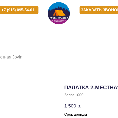
) 095-54-01
) 095-54-01
ЗАКАЗАТЬ ЗВОНОК
ЗАКАЗАТЬ ЗВОНОК
РОПРИЯТИЯ
РОПРИЯТИЯ
КОРПОРАТИВНЫМ
КОРПОРАТИВНЫМ
О
О
КЛИЕНТАМ
КЛИЕНТАМ
К
К
стная Jovin
ПАЛАТКА 2-МЕСТНА
Залог 1000
1 500
р.
Срок аренды