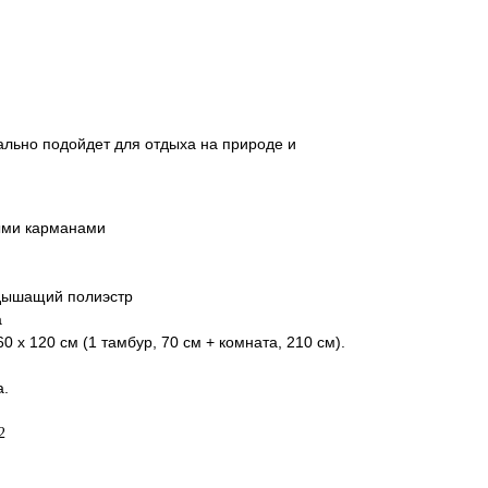
еально подойдет для отдыха на природе и
выми карманами
дышащий полиэстр
а
0 x 120 см (1 тамбур, 70 см + комната, 210 см).
а.
2