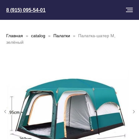
8 (915) 095-54-01
Главная
catalog
Палатки
Палатка-шатер M,
зелёный