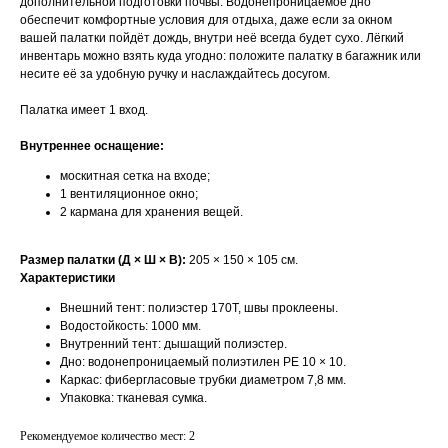
дополнительной подготовки почвы. Водонепроницаемое дно
обеспечит комфортные условия для отдыха, даже если за окном
вашей палатки пойдёт дождь, внутри неё всегда будет сухо. Лёгкий
инвентарь можно взять куда угодно: положите палатку в багажник или
несите её за удобную ручку и наслаждайтесь досугом.
Палатка имеет 1 вход.
Внутреннее оснащение:
москитная сетка на входе;
1 вентиляционное окно;
2 кармана для хранения вещей.
Размер палатки (Д × Ш × В):
205 × 150 × 105 см.
Характеристики
Внешний тент: полиэстер 170Т, швы проклеены.
Водостойкость: 1000 мм.
Внутренний тент: дышащий полиэстер.
Дно: водонепроницаемый полиэтилен РЕ 10 × 10.
Каркас: фибергласовые трубки диаметром 7,8 мм.
Упаковка: тканевая сумка.
Рекомендуемое количество мест: 2