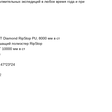
олжительных экспедиций в любое время года и при
T Diamond RipStop PU, 8000 мм в ст
шащий полиэстер RipStop
 10000 мм в ст
м
 47*23*24
2