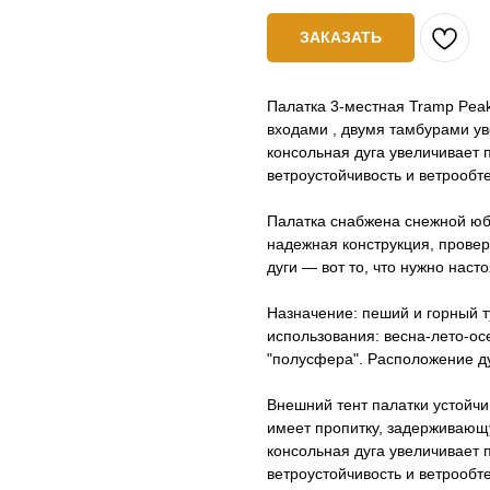
ЗАКАЗАТЬ
Палатка 3-местная Tramp Peak
входами , двумя тамбурами у
консольная дуга увеличивает
ветроустойчивость и ветрообт
Палатка снабжена снежной юб
надежная конструкция, прове
дуги — вот то, что нужно нас
Назначение: пеший и горный 
использования: весна-лето-ос
"полусфера". Расположение ду
Внешний тент палатки устойч
имеет пропитку, задерживающ
консольная дуга увеличивает
ветроустойчивость и ветрообт