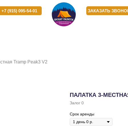
) 095-54-01
) 095-54-01
ЗАКАЗАТЬ ЗВОНОК
ЗАКАЗАТЬ ЗВОНОК
РОПРИЯТИЯ
РОПРИЯТИЯ
КОРПОРАТИВНЫМ
КОРПОРАТИВНЫМ
О
О
КЛИЕНТАМ
КЛИЕНТАМ
К
К
естная Tramp Peak3 V2
ПАЛАТКА 3-МЕСТНА
Залог 0
Срок аренды