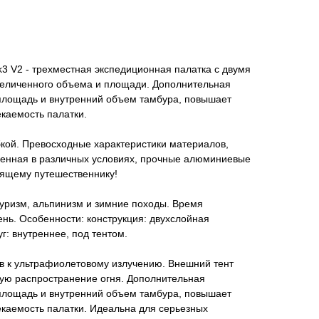
3 V2 - трехместная экспедиционная палатка с двумя
величенного объема и площади. Дополнительная
 площадь и внутренний объем тамбура, повышает
екаемость палатки.
кой. Превосходные характеристики материалов,
ренная в различных условиях, прочные алюминиевые
тоящему путешественнику!
туризм, альпинизм и зимние походы. Время
ень. Особенности: конструкция: двухслойная
г: внутреннее, под тентом.
ив к ультрафиолетовому излучению. Внешний тент
ую распространение огня. Дополнительная
 площадь и внутренний объем тамбура, повышает
екаемость палатки. Идеальна для серьезных