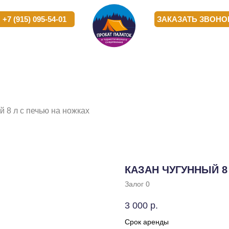
) 095-54-01
) 095-54-01
ЗАКАЗАТЬ ЗВОНОК
ЗАКАЗАТЬ ЗВОНОК
РОПРИЯТИЯ
РОПРИЯТИЯ
КОРПОРАТИВНЫМ
КОРПОРАТИВНЫМ
О
О
КЛИЕНТАМ
КЛИЕНТАМ
К
К
й 8 л с печью на ножках
КАЗАН ЧУГУННЫЙ 8
Залог 0
3 000
р.
Срок аренды