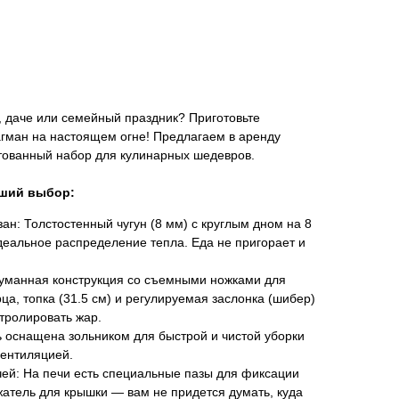
, даче или семейный праздник? Приготовьте
агман на настоящем огне! Предлагаем в аренду
ованный набор для кулинарных шедевров.
чший выбор:
ан: Толстостенный чугун (8 мм) с круглым дном на 8
деальное распределение тепла. Еда не пригорает и
думанная конструкция со съемными ножками для
ца, топка (31.5 см) и регулируемая заслонка (шибер)
тролировать жар.
ь оснащена зольником для быстрой и чистой уборки
вентиляцией.
ей: На печи есть специальные пазы для фиксации
атель для крышки — вам не придется думать, куда