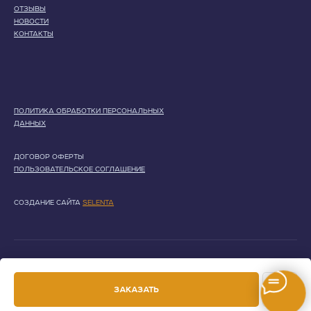
ОТЗЫВЫ
НОВОСТИ
КОНТАКТЫ
ПОЛИТИКА ОБРАБОТКИ ПЕРСОНАЛЬНЫХ
ДАННЫХ
ДОГОВОР ОФЕРТЫ
ПОЛЬЗОВАТЕЛЬСКОЕ СОГЛАШЕНИЕ
СОЗДАНИЕ САЙТА
SELENTA
ИП Николаев Антон Ильич ИНН 773410497265 / ОГРНИП
318774600376852
ЗАКАЗАТЬ