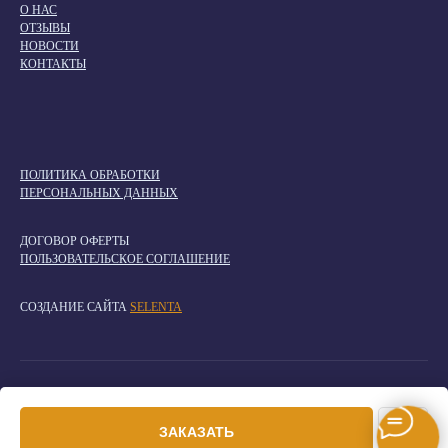
О НАС
ОТЗЫВЫ
НОВОСТИ
КОНТАКТЫ
ПОЛИТИКА ОБРАБОТКИ
ПЕРСОНАЛЬНЫХ ДАННЫХ
ДОГОВОР ОФЕРТЫ
ПОЛЬЗОВАТЕЛЬСКОЕ СОГЛАШЕНИЕ
СОЗДАНИЕ САЙТА
SELENTA
ИП Николаев Антон Ильич ИНН 773410497265 / ОГРНИП
318774600376852
ЗАКАЗАТЬ