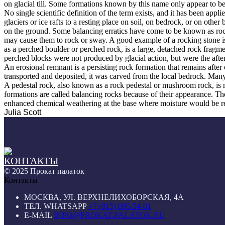
on glacial till. Some formations known by this name only appear to be 
No single scientific definition of the term exists, and it has been appli
glaciers or ice rafts to a resting place on soil, on bedrock, or on other
on the ground. Some balancing erratics have come to be known as rockin
may cause them to rock or sway. A good example of a rocking stone i
as a perched boulder or perched rock, is a large, detached rock fragmen
perched blocks were not produced by glacial action, but were the after
An erosional remnant is a persisting rock formation that remains after 
transported and deposited, it was carved from the local bedrock. Man
A pedestal rock, also known as a rock pedestal or mushroom rock, is n
formations are called balancing rocks because of their appearance. Th
enhanced chemical weathering at the base where moisture would be ret
Julia Scott
© 2025 Прокат палаток
Контакты
МОСКВА, УЛ. ВЕРХНЕЛИХОБОРСКАЯ, 4А
ТЕЛ. WHATSAPP
+7 (915) 095-54-01
E-MAIL
INFO@PROKAT-PALATOK.RU