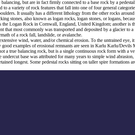
balancing, but are in fact firmly connected to a base rock by a pedestal
ed to a variety of rock features that fall into one of four general categori
 boulders. It usually has a different lithology from the other rocks around
g stones, also known as logan rocks, logan stones, or logans, because t
s the Logan Rock in Cornwall, England, United Kingdom; another is th
t that most commonly was transported and deposited by a glacier to a rest
math of a rock fall, landslide, or avalanche.
extensive wind, water, and/or chemical erosion. To the untrained eye, it m
y good examples of erosional remnants are seen in Karlu Karlu/Devils M
ot a true balancing rock, but is a single continuous rock form with a v
e undercut base was attributed for many years to simple wind abrasion,
ained longest. Some pedestal rocks sitting on taller spire formations 